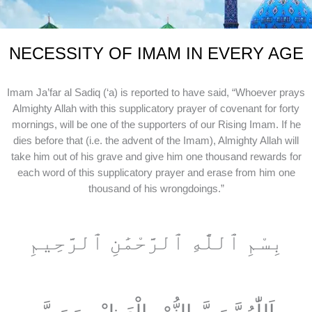
NECESSITY OF IMAM IN EVERY AGE
Imam Ja’far al Sadiq (‘a) is reported to have said, “Whoever prays
Almighty Allah with this supplicatory prayer of covenant for forty
mornings, will be one of the supporters of our Rising Imam. If he
dies before that (i.e. the advent of the Imam), Almighty Allah will
take him out of his grave and give him one thousand rewards for
each word of this supplicatory prayer and erase from him one
thousand of his wrongdoings.”
بِسْمِ ٱللَّٰهِ ٱلرَّحْمَٰنِ ٱلرَّحِيمِ