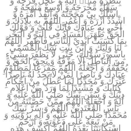
بِنَظْرَةٍ مِنِّيۤ اِلَيْهِ وَ عَجِّلْ فَرَجَهُ وَ
سَهِّلْ مَخْرَجَهُ وَ اَوْسِعْ مَنْهَجَهُ وَ
اسْلُكْ بِيْ مَحَجَّتَهُ وَ اَنْفِذْ اَمْرَهُ وَ
اشْدُدْ اَزْرَهُ وَ اعْمُرِ اللّٰهُمَّ بِهِ بِلَادَكَ وَ
اَحْيِ بِهِ عِبَادَكَ فَاِنَّكَ قُلْتَ وَ قَوْلُكَ
الْحَقُّ ظَهَرَ الْفَسَادُ فِي الْبَرِّ وَ الْبَحْرِ
بِمَا كَسَبَتْ اَيْدِيْ النَّاسِ فَاَظْهِرِ اللّٰهُمَّ
لَنَا وَلِيَّكَ وَ ابْنَ بِنْتِ نَبِيِّكَ الْمُسَمّٰى
بِاسْمِ رَسُوْلِكَ، حَتّٰى لَا يَظْفَرَ بِشَيْ‏ءٍ
مِنَ الْبَاطِلِ اِلَّا مَزَّقَهُ وَ يُحِقَّ الْحَقَّ وَ
يُحَقِّقَهُ وَ اجْعَلْهُ اللّٰهُمَّ مَفْزَعًا لِمَظْلُوْمِ
عِبَادِكَ وَ نَاصِرًا لِمَنْ لَا يَجِدُ لَهُ نَاصِرًا
غَيْرَكَ وَ مُجَدِّدًا لِمَا عُطِّلَ مِنْ اَحْكَامِ
كِتَابِكَ وَ مُشَيِّدًا لِمَا وَرَدَ مِنْ اَعْلَامِ
دِيْنِكَ وَ سُنَنِ نَبِيِّكَ صَلَّى اللّٰهُ عَلَيْهِ وَ
اٰلِهِ وَ اجْعَلْهُ اَللّٰهُمَّ مِمَّنْ حَصَّنْتَهُ مِنْ
بَأْسِ الْمُعْتَدِيْنَ اَللّٰهُمَّ وَ سُرَّ نَبِيَّكَ
مُحَمَّدًا صَلَّى اللّٰهُ عَلَيْهِ وَ اٰلِهِ بِرُؤْيَتِهِ وَ
مَنْ تَبِعَهُ عَلٰى دَعْوَتِهِ وَ ارْحَمِ
اسْتِكَانَتَنَا بَعْدَهُ اَللّٰهُمَّ اكْشِفْ هٰذِهِ