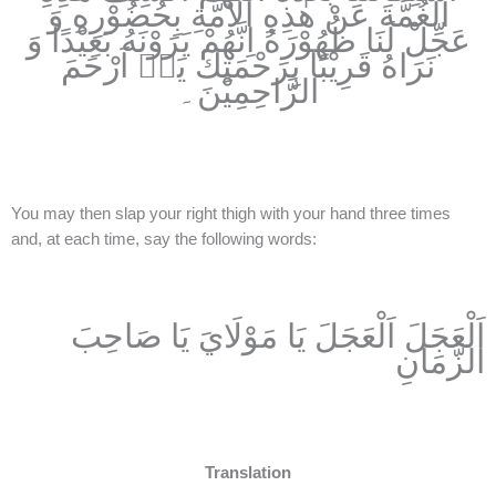
الْغُمَّةَ عَنْ هٰذِهِ الْاُمَّةِ بِحُضُوْرِهِ وَ
عَجِّلْ لَنَا ظُهُوْرَهُ اِنَّهُمْ يَرَوْنَهُ بَعِيْدًا وَ
نَرَاهُ قَرِيْبًا بِرَحْمَتِكَ يَاۤ اَرْحَمَ
الرَّاحِمِيْنَ۔
You may then slap your right thigh with your hand three times
and, at each time, say the following words:
اَلْعَجَلَ اَلْعَجَلَ يَا مَوْلَايَ يَا صَاحِبَ
الزَّمَانِ
Translation