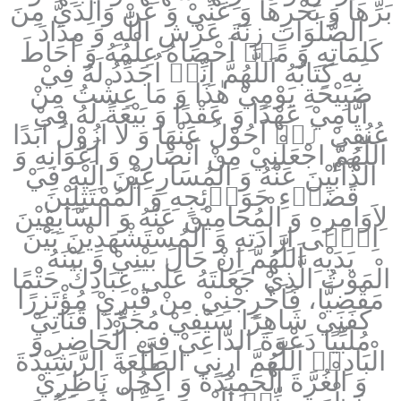
بَرِّهَا وَ بَحْرِهَا وَ عَنِّيْ وَ عَنْ وَالِدَيَّ مِنَ
الصَّلَوَاتِ زِنَةَ عَرْشِ اللّٰهِ وَ مِدَادَ
كَلِمَاتِهِ وَ مَاۤ اَحْصَاهُ عِلْمُهُ وَ اَحَاطَ
بِهِ كِتَابُهُ اَللّٰهُمَّ اِنِّيۤ اُجَدِّدُ لَهُ فِيْ
صَبِيْحَةِ يَوْمِيْ هٰذَا وَ مَا عِشْتُ مِنْ
اَيَّامِيْ عَهْدًا وَ عَقْدًا وَ بَيْعَةً لَهُ فِيْ
عُنُقِيْ لَاۤ اَحُوْلُ عَنْهَا وَ لَا اَزُوْلُ اَبَدًا
اَللّٰهُمَّ اجْعَلْنِيْ مِنْ اَنْصَارِهِ وَ اَعْوَانِهِ وَ
الذَّآبِّيْنَ عَنْهُ وَ الْمُسَارِعِيْنَ اِلَيْهِ فِيْ
قَضَاۤءِ حَوَاۤئِجِهِ وَ الْمُمْتَثِلِيْنَ
لِاَوَامِرِهِ‏ وَ الْمُحَامِيْنَ عَنْهُ وَ السَّابِقِيْنَ
اِلٰۤى اِرَادَتِهِ وَ الْمُسْتَشْهَدِيْنَ بَيْنَ
يَدَيْهِ اَللّٰهُمَّ اِنْ حَالَ بَيْنِيْ وَ بَيْنَهُ
الْمَوْتُ الَّذِيْ جَعَلْتَهُ عَلٰى عِبَادِكَ حَتْمًا
مَقْضِيًّا، فَاَخْرِجْنِيْ مِنْ قَبْرِيْ مُؤْتَزِرًا
كَفَنِيْ شَاهِرًا سَيْفِيْ مُجَرِّدًا قَنَاتِيْ
مُلَبِّيًا دَعْوَةَ الدَّاعِيْ فِي الْحَاضِرِ وَ
الْبَادِيۤ اَللّٰهُمَّ اَرِنِي الطَّلْعَةَ الرَّشِيْدَةَ
وَ الْغُرَّةَ الْحَمِيْدَةَ وَ اكْحُلْ نَاظِرِيْ