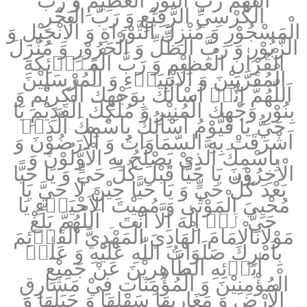
اَللّٰهُمَّ رَبَّ النُّوْرِ الْعَظِيْمِ وَ رَبَّ
الْكُرْسِيِّ الرَّفِيْعِ وَ رَبَّ الْبَحْرِ
الْمَسْجُوْرِ وَ مُنْزِلَ التَّوْرَاةِ وَ الْاِنْجِيْلِ وَ
الزَّبُوْرِ وَ رَبَّ الظِّلِّ وَ الْحَرُوْرِ وَ مُنْزِلَ
الْقُرْاٰنِ الْعَظِيْمِ وَ رَبَّ الْمَلَاۤئِكَةِ
الْمُقَرَّبِيْنَ وَ الْاَنْبِيَاۤءِ وَ الْمُرْسَلِيْنَ
اَللّٰهُمَّ اِنِّيۤ اَسْاَلُكَ بِوَجْهِكَ الْكَرِيْمِ وَ
بِنُوْرِ وَجْهِكَ الْمُنِيْرِ وَ مُلْكِكَ الْقَدِيْمِ يَا
حَيُّ يَا قَيُّوْمُ اَسْاَلُكَ بِاسْمِكَ الَّذِيۤ
اَشْرَقَتْ بِهِ السَّمَاوَاتُ وَ الْاَرَضُوْنَ وَ
بِاسْمِكَ الَّذِيْ يَصْلَحُ بِهِ الْاَوَّلُوْنَ وَ
الْاٰخِرُوْنَ يَا حَيًّا قَبْلَ كُلِّ حَيٍّ وَ يَا حَيًّا
بَعْدَ كُلِّ حَيٍّ وَ يَا حَيًّا حِيْنَ لَا حَيَّ يَا
مُحْيِيَ الْمَوْتٰى وَ مُمِيْتَ الْاَحْيَاۤءِ يَا
حَيُّ لَاۤ اِلٰهَ اِلَّا اَنْتَ۔ اَللّٰهُمَّ بَلِّغْ
مَوْلَانَالْاِمَامَ الْهَادِيَ الْمَهْدِيَّ الْقَاۤئِمَ
بِاَمْرِكَ صَلَوَاتُ اللّٰهِ عَلَيْهِ وَ عَلٰىۤ
اٰبَاۤئِهِ الطَّاهِرِيْنَ عَنْ جَمِيْعِ
الْمُؤْمِنِيْنَ وَ الْمُؤْمِنَاتِ فِيْ مَشَارِقِ
الْاَرْضِ وَ مَغَارِبِهَا سَهْلِهَا وَ جَبَلِهَا وَ