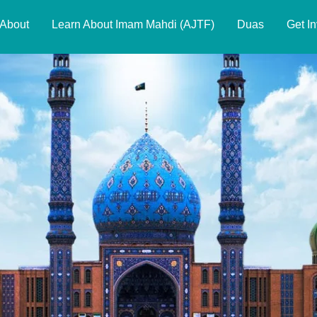
About
Learn About Imam Mahdi (AJTF)
Duas
Get I