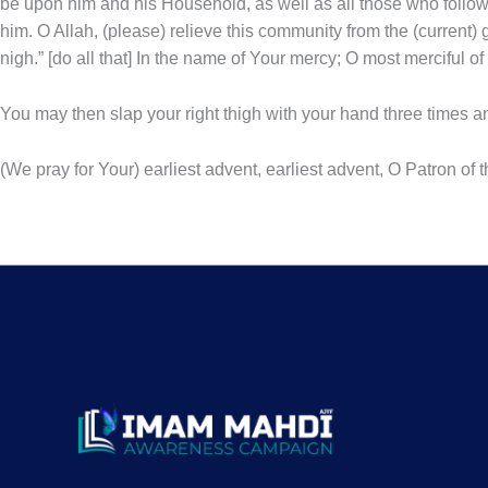
be upon him and his Household, as well as all those who follow
him. O Allah, (please) relieve this community from the (current) g
nigh.” [do all that] In the name of Your mercy; O most merciful o
You may then slap your right thigh with your hand three times an
(We pray for Your) earliest advent, earliest advent, O Patron of 