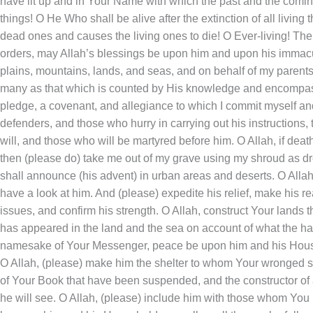
have lit up and in Your Name with which the past and the comin
things! O He Who shall be alive after the extinction of all liv
dead ones and causes the living ones to die! O Ever-living! Th
orders, may Allah’s blessings be upon him and upon his immacula
plains, mountains, lands, and seas, and on behalf of my parents
many as that which is counted by His knowledge and encompassed
pledge, a covenant, and allegiance to which I commit myself and
defenders, and those who hurry in carrying out his instruction
will, and those who will be martyred before him. O Allah, if d
then (please do) take me out of my grave using my shroud as dr
shall announce (his advent) in urban areas and deserts. O Alla
have a look at him. And (please) expedite his relief, make his r
issues, and confirm his strength. O Allah, construct Your lands
has appeared in the land and the sea on account of what the ha
namesake of Your Messenger, peace be upon him and his Househol
O Allah, (please) make him the shelter to whom Your wronged ser
of Your Book that have been suspended, and the constructor of 
he will see. O Allah, (please) include him with those whom You