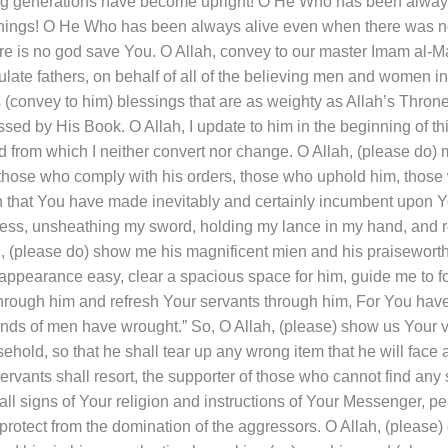
g generations have become upright! O He Who has been always al
ing things! O He Who has been always alive even when there was 
ere is no god save You. O Allah, convey to our master Imam al-M
te fathers, on behalf of all of the believing men and women in 
 (convey to him) blessings that are as weighty as Allah’s Thron
 by His Book. O Allah, I update to him in the beginning of this
 from which I neither convert nor change. O Allah, (please do) 
s, those who comply with his orders, those who uphold him, thos
eath that You have made inevitably and certainly incumbent upon
ess, unsheathing my sword, holding my lance in my hand, and re
h, (please do) show me his magnificent mien and his praiseworth
eappearance easy, clear a spacious space for him, guide me to fo
 through him and refresh Your servants through him, For You have
nds of men have wrought.” So, O Allah, (please) show us Your v
d, so that he shall tear up any wrong item that he will face an
vants shall resort, the supporter of those who cannot find any s
all signs of Your religion and instructions of Your Messenger, 
 protect from the domination of the aggressors. O Allah, (plea