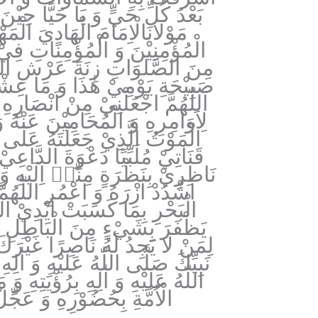
بَعْدَ كُلِّ حَيٍّ وَ يَا حَيًّا حِيْنَ
مَوْلَانَالْاِمَامَ الْهَادِيَ الْ
الْمُؤْمِنِيْنَ وَ الْمُؤْمِنَاتِ فِيْ
مِنَ الصَّلَوَاتِ زِنَةَ عَرْشِ اللّٰهِ 
صَبِيْحَةِ يَوْمِيْ هٰذَا وَ مَا عِشْتُ
اَللّٰهُمَّ اجْعَلْنِيْ مِنْ اَنْصَارِهِ
لِاَوَامِرِهِ‏ وَ الْمُحَامِيْنَ عَنْهُ 
الْمَوْتُ الَّذِيْ جَعَلْتَهُ عَلٰى 
قَنَاتِيْ مُلَبِّيًا دَعْوَةَ الدَّاعِ
نَاظِرِيْ بِنَظْرَةٍ مِنِّيۤ اِلَيْهِ و
اشْدُدْ اَزْرَهُ وَ اعْمُرِ اللّٰهُمّ
الْبَحْرِ بِمَا كَسَبَتْ اَيْدِيْ ال
يَظْفَرَ بِشَيْ‏ءٍ مِنَ الْبَاطِلِ اِلّ
لِمَنْ لَا يَجِدُ لَهُ نَاصِرًا غَيْرَك
نَبِيِّكَ صَلَّى اللّٰهُ عَلَيْهِ وَ اٰلِه
اللّٰهُ عَلَيْهِ وَ اٰلِهِ بِرُؤْيَتِهِ 
الْاُمَّةِ بِحُضُوْرِهِ وَ عَجِّل