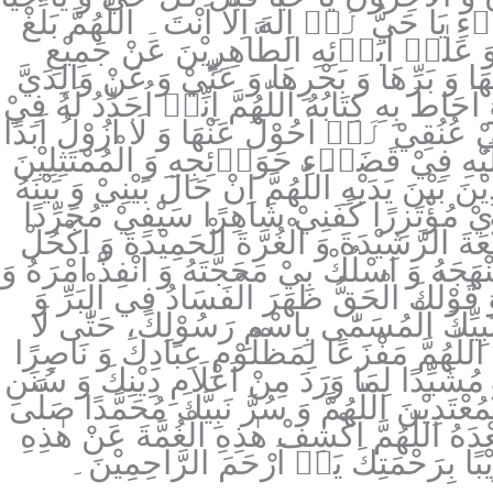
 يَا حَيُّ لَاۤ اِلٰهَ اِلَّا اَنْتَ۔ اَللّٰهُمَّ بَلِّغْ
هِ وَ عَلٰىۤ اٰبَاۤئِهِ الطَّاهِرِيْنَ عَنْ جَمِيْعِ
ا وَ بَرِّهَا وَ بَحْرِهَا وَ عَنِّيْ وَ عَنْ وَالِدَيَّ
طَ بِهِ كِتَابُهُ اَللّٰهُمَّ اِنِّيۤ اُجَدِّدُ لَهُ فِيْ
ْ عُنُقِيْ لَاۤ اَحُوْلُ عَنْهَا وَ لَا اَزُوْلُ اَبَدًا
َ اِلَيْهِ فِيْ قَضَاۤءِ حَوَاۤئِجِهِ وَ الْمُمْتَثِلِيْنَ
َيْنَ يَدَيْهِ اَللّٰهُمَّ اِنْ حَالَ بَيْنِيْ وَ بَيْنَهُ
ِيْ مُؤْتَزِرًا كَفَنِيْ شَاهِرًا سَيْفِيْ مُجَرِّدًا
َةَ الرَّشِيْدَةَ وَ الْغُرَّةَ الْحَمِيْدَةَ وَ اكْحُلْ
َجَهُ وَ اسْلُكْ بِيْ مَحَجَّتَهُ وَ اَنْفِذْ اَمْرَهُ وَ
 وَ قَوْلُكَ الْحَقُّ ظَهَرَ الْفَسَادُ فِي الْبَرِّ وَ
ِ نَبِيِّكَ الْمُسَمّٰى بِاسْمِ رَسُوْلِكَ، حَتّٰى لَا
ُ اللّٰهُمَّ مَفْزَعًا لِمَظْلُوْمِ عِبَادِكَ وَ نَاصِرًا
مُشَيِّدًا لِمَا وَرَدَ مِنْ اَعْلَامِ دِيْنِكَ وَ سُنَنِ
مُعْتَدِيْنَ اَللّٰهُمَّ وَ سُرَّ نَبِيَّكَ مُحَمَّدًا صَلَّى
بَعْدَهُ اَللّٰهُمَّ اكْشِفْ هٰذِهِ الْغُمَّةَ عَنْ هٰذِهِ
قَرِيْبًا بِرَحْمَتِكَ يَاۤ اَرْحَمَ الرَّاحِمِيْنَ۔