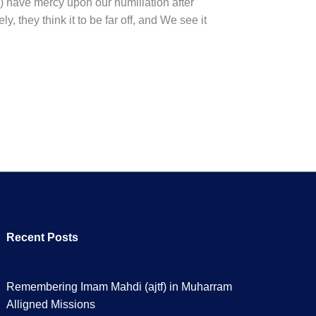
) have mercy upon our humiliation after
, they think it to be far off, and We see it
Recent Posts
Remembering Imam Mahdi (ajtf) in Muharram
Alligned Missions