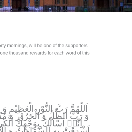
orty mornings, will be one of the supporters
im one thousand rewards for each word of this
اَللّٰهُمَّ رَبَّ النُّوْرِ الْعَظِيْمِ و
وَ رَبَّ الظِّلِّ وَ الْحَرُوْرِ وَ مُنْز
اِنِّيۤ اَسْاَلُكَ بِوَجْهِكَ الْكَرِ
اَشْرَقَتْ بِهِ السَّمَاوَاتُ وَ الْاَرَض