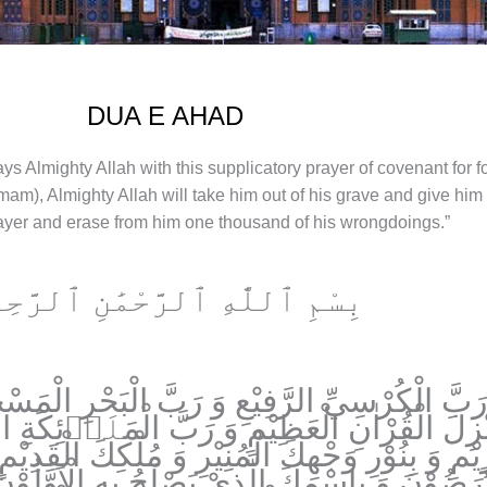
DUA E AHAD
ys Almighty Allah with this supplicatory prayer of covenant for f
e Imam), Almighty Allah will take him out of his grave and give h
ayer and erase from him one thousand of his wrongdoings.”
بِسْمِ ٱللَّٰهِ ٱلرَّحْمَٰنِ ٱلرَّحِ
َ رَبَّ الْكُرْسِيِّ الرَّفِيْعِ وَ رَبَّ الْبَحْرِ الْمَسْجُو
ِلَ الْقُرْاٰنِ الْعَظِيْمِ وَ رَبَّ الْمَلَاۤئِكَةِ الْمُقَ
يْمِ وَ بِنُوْرِ وَجْهِكَ الْمُنِيْرِ وَ مُلْكِكَ الْقَدِيْم
ُوْنَ وَ بِاسْمِكَ الَّذِيْ يَصْلَحُ بِهِ الْاَوَّلُوْنَ وَ