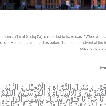
Imam Ja’far al Sadiq (‘a) is reported to have said, “Whoever pra
of our Rising Imam. If he dies before that (i.e. the advent of th
supplicatory pr
يمِ
ْرِ وَ مُنْزِلَ التَّوْرَاةِ وَ الْاِنْجِيْلِ وَ الزَّبُوْرِ
رَّبِيْنَ وَ الْاَنْبِيَاۤءِ وَ الْمُرْسَلِيْنَ اَللّٰهُمَّ
ِ يَا حَيُّ يَا قَيُّوْمُ اَسْاَلُكَ بِاسْمِكَ الَّذِيۤ
 الْاٰخِرُوْنَ يَا حَيًّا قَبْلَ كُلِّ حَيٍّ وَ يَا حَيًّا