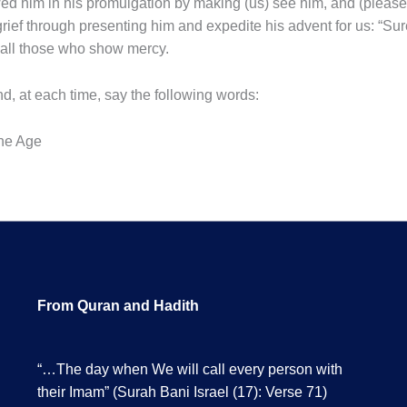
ed him in his promulgation by making (us) see him, and (please
rief through presenting him and expedite his advent for us: “Surely
f all those who show mercy.
d, at each time, say the following words:
the Age
From Quran and Hadith
“…The day when We will call every person with
their Imam” (Surah Bani Israel (17): Verse 71)