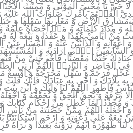
 لَا حَيَّ يَا مُحْيِيَ الْمَوْتٰى وَ مُمِيْتَ الْاَحْيَاۤءِ
مَهْدِيَّ الْقَاۤئِمَ بِاَمْرِكَ صَلَوَاتُ اللّٰهِ عَلَيْ
 مَشَارِقِ الْاَرْضِ وَ مَغَارِبِهَا سَهْلِهَا وَ جَبَلِهَ
وَ مِدَادَ كَلِمَاتِهِ وَ مَاۤ اَحْصَاهُ عِلْمُهُ وَ اَحَا
 مِنْ اَيَّامِيْ عَهْدًا وَ عَقْدًا وَ بَيْعَةً لَهُ فِي
 وَ اَعْوَانِهِ وَ الذَّآبِّيْنَ عَنْهُ وَ الْمُسَارِعِيْن
وَ السَّابِقِيْنَ اِلٰۤى اِرَادَتِهِ وَ الْمُسْتَشْهَدِيْنَ ب
عِبَادِكَ حَتْمًا مَقْضِيًّا، فَاَخْرِجْنِيْ مِنْ قَبْر
يْ فِي الْحَاضِرِ وَ الْبَادِيۤ اَللّٰهُمَّ اَرِنِي الطَّلْع
َ عَجِّلْ فَرَجَهُ وَ سَهِّلْ مَخْرَجَهُ وَ اَوْسِعْ مَنْه
َ بِهِ بِلَادَكَ وَ اَحْيِ بِهِ عِبَادَكَ فَاِنَّكَ قُلْتَ
نَّاسِ فَاَظْهِرِ اللّٰهُمَّ لَنَا وَلِيَّكَ وَ ابْنَ بِنْت
َا مَزَّقَهُ وَ يُحِقَّ الْحَقَّ وَ يُحَقِّقَهُ وَ اجْعَلْه
َ وَ مُجَدِّدًا لِمَا عُطِّلَ مِنْ اَحْكَامِ كِتَابِكَ وَ 
ِ وَ اجْعَلْهُ اَللّٰهُمَّ مِمَّنْ حَصَّنْتَهُ مِنْ بَأْسِ الْ
وَ مَنْ تَبِعَهُ عَلٰى دَعْوَتِهِ وَ ارْحَمِ اسْتِكَانَتَنَا 
ْ لَنَا ظُهُوْرَهُ اِنَّهُمْ يَرَوْنَهُ بَعِيْدًا وَ نَرَاهُ 