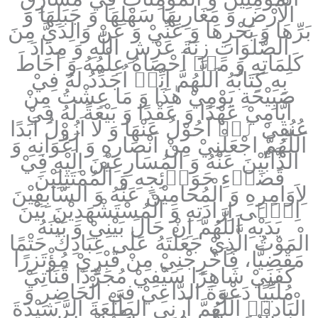
الْاَرْضِ وَ مَغَارِبِهَا سَهْلِهَا وَ جَبَلِهَا وَ
بَرِّهَا وَ بَحْرِهَا وَ عَنِّيْ وَ عَنْ وَالِدَيَّ مِنَ
الصَّلَوَاتِ زِنَةَ عَرْشِ اللّٰهِ وَ مِدَادَ
كَلِمَاتِهِ وَ مَاۤ اَحْصَاهُ عِلْمُهُ وَ اَحَاطَ
بِهِ كِتَابُهُ اَللّٰهُمَّ اِنِّيۤ اُجَدِّدُ لَهُ فِيْ
صَبِيْحَةِ يَوْمِيْ هٰذَا وَ مَا عِشْتُ مِنْ
اَيَّامِيْ عَهْدًا وَ عَقْدًا وَ بَيْعَةً لَهُ فِيْ
عُنُقِيْ لَاۤ اَحُوْلُ عَنْهَا وَ لَا اَزُوْلُ اَبَدًا
اَللّٰهُمَّ اجْعَلْنِيْ مِنْ اَنْصَارِهِ وَ اَعْوَانِهِ وَ
الذَّآبِّيْنَ عَنْهُ وَ الْمُسَارِعِيْنَ اِلَيْهِ فِيْ
قَضَاۤءِ حَوَاۤئِجِهِ وَ الْمُمْتَثِلِيْنَ
لِاَوَامِرِهِ‏ وَ الْمُحَامِيْنَ عَنْهُ وَ السَّابِقِيْنَ
اِلٰۤى اِرَادَتِهِ وَ الْمُسْتَشْهَدِيْنَ بَيْنَ
يَدَيْهِ اَللّٰهُمَّ اِنْ حَالَ بَيْنِيْ وَ بَيْنَهُ
الْمَوْتُ الَّذِيْ جَعَلْتَهُ عَلٰى عِبَادِكَ حَتْمًا
مَقْضِيًّا، فَاَخْرِجْنِيْ مِنْ قَبْرِيْ مُؤْتَزِرًا
كَفَنِيْ شَاهِرًا سَيْفِيْ مُجَرِّدًا قَنَاتِيْ
مُلَبِّيًا دَعْوَةَ الدَّاعِيْ فِي الْحَاضِرِ وَ
الْبَادِيۤ اَللّٰهُمَّ اَرِنِي الطَّلْعَةَ الرَّشِيْدَةَ