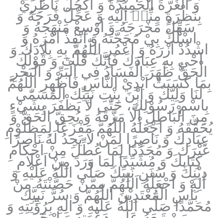
وَ الْغُرَّةَ الْحَمِيْدَةَ وَ اكْحُلْ نَاظِرِيْ
بِنَظْرَةٍ مِنِّيۤ اِلَيْهِ وَ عَجِّلْ فَرَجَهُ وَ
سَهِّلْ مَخْرَجَهُ وَ اَوْسِعْ مَنْهَجَهُ وَ
اسْلُكْ بِيْ مَحَجَّتَهُ وَ اَنْفِذْ اَمْرَهُ وَ
اشْدُدْ اَزْرَهُ وَ اعْمُرِ اللّٰهُمَّ بِهِ بِلَادَكَ وَ
اَحْيِ بِهِ عِبَادَكَ فَاِنَّكَ قُلْتَ وَ قَوْلُكَ
الْحَقُّ ظَهَرَ الْفَسَادُ فِي الْبَرِّ وَ الْبَحْرِ
بِمَا كَسَبَتْ اَيْدِيْ النَّاسِ فَاَظْهِرِ اللّٰهُمَّ
لَنَا وَلِيَّكَ وَ ابْنَ بِنْتِ نَبِيِّكَ الْمُسَمّٰى
بِاسْمِ رَسُوْلِكَ، حَتّٰى لَا يَظْفَرَ بِشَيْ‏ءٍ
مِنَ الْبَاطِلِ اِلَّا مَزَّقَهُ وَ يُحِقَّ الْحَقَّ وَ
يُحَقِّقَهُ وَ اجْعَلْهُ اللّٰهُمَّ مَفْزَعًا لِمَظْلُوْمِ
عِبَادِكَ وَ نَاصِرًا لِمَنْ لَا يَجِدُ لَهُ نَاصِرًا
غَيْرَكَ وَ مُجَدِّدًا لِمَا عُطِّلَ مِنْ اَحْكَامِ
كِتَابِكَ وَ مُشَيِّدًا لِمَا وَرَدَ مِنْ اَعْلَامِ
دِيْنِكَ وَ سُنَنِ نَبِيِّكَ صَلَّى اللّٰهُ عَلَيْهِ وَ
اٰلِهِ وَ اجْعَلْهُ اَللّٰهُمَّ مِمَّنْ حَصَّنْتَهُ مِنْ
بَأْسِ الْمُعْتَدِيْنَ اَللّٰهُمَّ وَ سُرَّ نَبِيَّكَ
مُحَمَّدًا صَلَّى اللّٰهُ عَلَيْهِ وَ اٰلِهِ بِرُؤْيَتِهِ وَ
مَنْ تَبِعَهُ عَلٰى دَعْوَتِهِ وَ ارْحَمِ