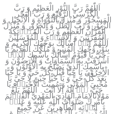
اَللّٰهُمَّ رَبَّ النُّوْرِ الْعَظِيْمِ وَ رَبَّ
الْكُرْسِيِّ الرَّفِيْعِ وَ رَبَّ الْبَحْرِ
الْمَسْجُوْرِ وَ مُنْزِلَ التَّوْرَاةِ وَ الْاِنْجِيْلِ وَ
الزَّبُوْرِ وَ رَبَّ الظِّلِّ وَ الْحَرُوْرِ وَ مُنْزِلَ
الْقُرْاٰنِ الْعَظِيْمِ وَ رَبَّ الْمَلَاۤئِكَةِ
الْمُقَرَّبِيْنَ وَ الْاَنْبِيَاۤءِ وَ الْمُرْسَلِيْنَ
اَللّٰهُمَّ اِنِّيۤ اَسْاَلُكَ بِوَجْهِكَ الْكَرِيْمِ وَ
بِنُوْرِ وَجْهِكَ الْمُنِيْرِ وَ مُلْكِكَ الْقَدِيْمِ يَا
حَيُّ يَا قَيُّوْمُ اَسْاَلُكَ بِاسْمِكَ الَّذِيۤ
اَشْرَقَتْ بِهِ السَّمَاوَاتُ وَ الْاَرَضُوْنَ وَ
بِاسْمِكَ الَّذِيْ يَصْلَحُ بِهِ الْاَوَّلُوْنَ وَ
الْاٰخِرُوْنَ يَا حَيًّا قَبْلَ كُلِّ حَيٍّ وَ يَا حَيًّا
بَعْدَ كُلِّ حَيٍّ وَ يَا حَيًّا حِيْنَ لَا حَيَّ يَا
مُحْيِيَ الْمَوْتٰى وَ مُمِيْتَ الْاَحْيَاۤءِ يَا
حَيُّ لَاۤ اِلٰهَ اِلَّا اَنْتَ۔ اَللّٰهُمَّ بَلِّغْ
مَوْلَانَالْاِمَامَ الْهَادِيَ الْمَهْدِيَّ الْقَاۤئِمَ
بِاَمْرِكَ صَلَوَاتُ اللّٰهِ عَلَيْهِ وَ عَلٰىۤ
اٰبَاۤئِهِ الطَّاهِرِيْنَ عَنْ جَمِيْعِ
الْمُؤْمِنِيْنَ وَ الْمُؤْمِنَاتِ فِيْ مَشَارِقِ