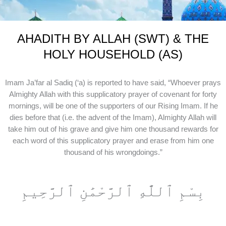
AHADITH BY ALLAH (SWT) & THE
HOLY HOUSEHOLD (AS)
Imam Ja’far al Sadiq (‘a) is reported to have said, “Whoever prays
Almighty Allah with this supplicatory prayer of covenant for forty
mornings, will be one of the supporters of our Rising Imam. If he
dies before that (i.e. the advent of the Imam), Almighty Allah will
take him out of his grave and give him one thousand rewards for
each word of this supplicatory prayer and erase from him one
thousand of his wrongdoings.”
بِسْمِ ٱللَّٰهِ ٱلرَّحْمَٰنِ ٱلرَّحِيمِ