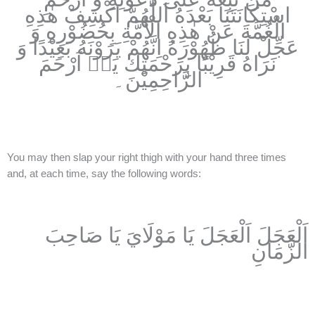
اسْتِكَانَتَنَا بَعْدَهُ اَللّٰهُمَّ اكْشِفْ هٰذِهِ
الْغُمَّةَ عَنْ هٰذِهِ الْاُمَّةِ بِحُضُوْرِهِ وَ
عَجِّلْ لَنَا ظُهُوْرَهُ اِنَّهُمْ يَرَوْنَهُ بَعِيْدًا وَ
نَرَاهُ قَرِيْبًا بِرَحْمَتِكَ يَاۤ اَرْحَمَ
الرَّاحِمِيْنَ۔
You may then slap your right thigh with your hand three times
and, at each time, say the following words:
اَلْعَجَلَ اَلْعَجَلَ يَا مَوْلَايَ يَا صَاحِبَ
الزَّمَانِ